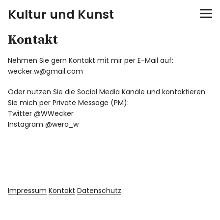
Kultur und Kunst
Kontakt
kultur & kunst
Nehmen Sie gern Kontakt mit mir per E-Mail auf:
Ausstellungen
wecker.w@gmail.com
Spiele
Oder nutzen Sie die Social Media Kanäle und kontaktieren
Sie mich per Private Message (PM):
Twitter @WWecker
Konzerte
Instagram @wera_w
Museen bei…
Bloggerreisen
Impressum
Kontakt
Datenschutz
Über mich