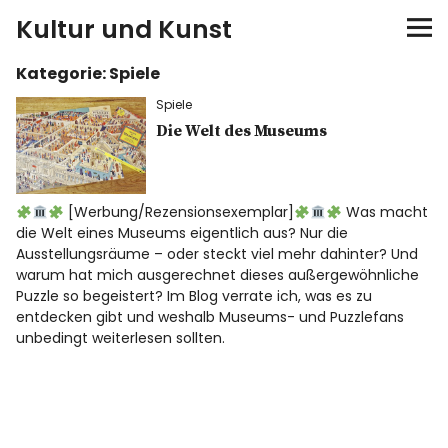
Kultur und Kunst
Kategorie:
Spiele
kultur & kunst
Spiele
Ausstellungen
Die Welt des Museums
Spiele
[Werbung/Rezensionsexemplar]
Was macht
die Welt eines Museums eigentlich aus? Nur die
Konzerte
Ausstellungsräume – oder steckt viel mehr dahinter? Und
warum hat mich ausgerechnet dieses außergewöhnliche
Museen bei…
Puzzle so begeistert? Im Blog verrate ich, was es zu
entdecken gibt und weshalb Museums- und Puzzlefans
unbedingt weiterlesen sollten.
Bloggerreisen
Über mich