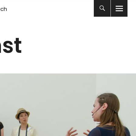
ich
st