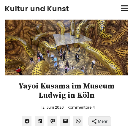
Kultur und Kunst
kultur & kunst
Ausstellungen
Spiele
Konzerte
Yayoi Kusama im Museum
Museen bei…
Ludwig in Köln
Bloggerreisen
12. Juni 2026
Kommentare
4
Über mich
Mehr