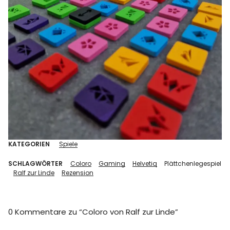
KATEGORIEN
Spiele
SCHLAGWÖRTER
Coloro
Gaming
Helvetiq
Plättchenlegespiel
Ralf zur Linde
Rezension
0 Kommentare zu “
Coloro von Ralf zur Linde
”