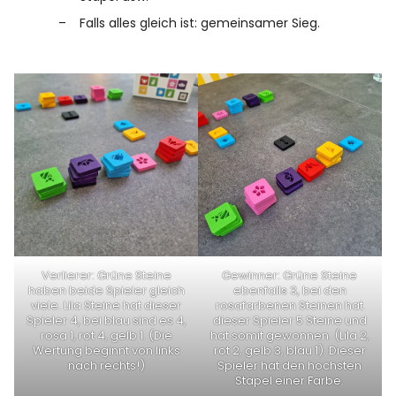
Falls alles gleich ist: gemeinsamer Sieg.
Verlierer: Grüne Steine
Gewinner: Grüne Steine
haben beide Spieler gleich
ebenfalls 3, bei den
viele. Lila Steine hat dieser
rosafarbenen Steinen hat
Spieler 4, bei blau sind es 4,
dieser Spieler 5 Steine und
rosa 1, rot 4, gelb 1. (Die
hat somit gewonnen. (Lila 2,
Wertung beginnt von links
rot 2, gelb 3, blau 1). Dieser
nach rechts!)
Spieler hat den hochsten
Stapel einer Farbe.