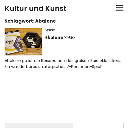
Kultur und Kunst
Schlagwort:
Abalone
kultur & kunst
Spiele
Ausstellungen
Abalone >>Go
Spiele
Abalone go ist die Reiseedition des großen Spieleklassikers.
Ein wunderbares strategisches 2-Personen-Spiel!
Konzerte
Museen bei…
Bloggerreisen
Über mich