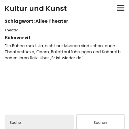
Kultur und Kunst
Schlagwort:
Allee Theater
kultur & kunst
Theater
Ausstellungen
Bühnenreif
Die Bühne rockt. Ja, nicht nur Museen sind schön, auch
Theaterstücke, Opern, Ballettaufführungen und Kabaretts
Spiele
haben ihren Reiz. Über „Er ist wieder da“…
Konzerte
Museen bei…
Bloggerreisen
Über mich