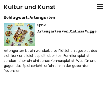
Kultur und Kunst
Schlagwort:
Artengarten
kultur & kunst
Spiele
Ausstellungen
Artengarten von Mathias Wigge
Spiele
Artengarten ist ein wunderbares Plättchenlegespiel, das
sich kurz und leicht spielt, aber kein Familienspiel ist,
Konzerte
sondern eher ein einfaches Kennerspiel ist. Was für und
gegen das Spiel spricht, erfahrt Ihr in der gesamten
Museen bei…
Rezension.
Bloggerreisen
Über mich