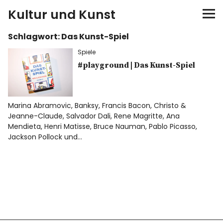
Kultur und Kunst
Schlagwort:
Das Kunst-Spiel
kultur & kunst
Spiele
Ausstellungen
#playground | Das Kunst-Spiel
Spiele
Marina Abramovic, Banksy, Francis Bacon, Christo &
Jeanne-Claude, Salvador Dali, Rene Magritte, Ana
Konzerte
Mendieta, Henri Matisse, Bruce Nauman, Pablo Picasso,
Jackson Pollock und…
Museen bei…
Bloggerreisen
Über mich