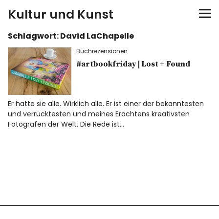
Kultur und Kunst
Schlagwort:
David LaChapelle
kultur & kunst
Buchrezensionen
Ausstellungen
#artbookfriday | Lost + Found
Spiele
Er hatte sie alle. Wirklich alle. Er ist einer der bekanntesten
und verrücktesten und meines Erachtens kreativsten
Konzerte
Fotografen der Welt. Die Rede ist…
Museen bei…
Bloggerreisen
Über mich