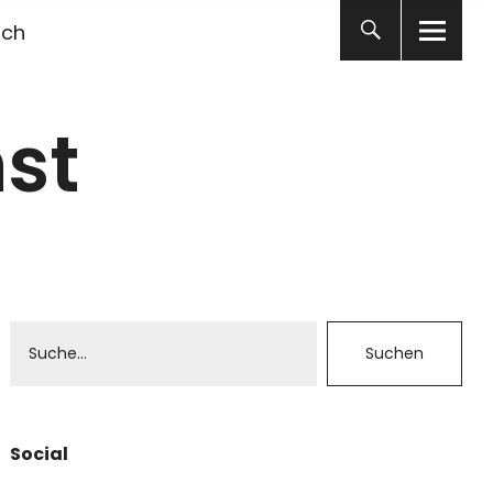
ich
st
Social