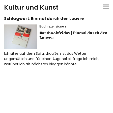
Kultur und Kunst
Schlagwort:
Einmal durch den Louvre
kultur & kunst
Buchrezensionen
Ausstellungen
#artbookfriday | Einmal durch den
Louvre
Spiele
Ich sitze auf dem Sofa, draußen ist das Wetter
ungemütlich und für einen Augenblick frage ich mich,
Konzerte
worüber ich als nächstes bloggen könnte.…
Museen bei…
Bloggerreisen
Über mich