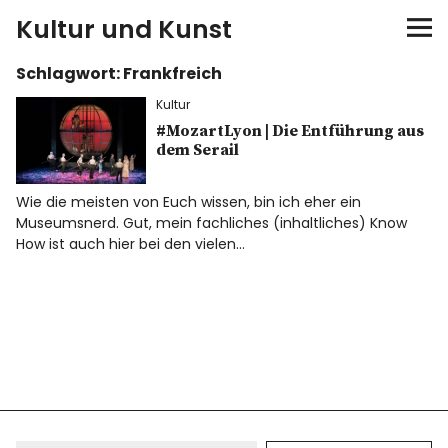
Kultur und Kunst
Schlagwort:
Frankfreich
kultur & kunst
Kultur
Ausstellungen
#MozartLyon | Die Entführung aus
dem Serail
Spiele
Wie die meisten von Euch wissen, bin ich eher ein
Museumsnerd. Gut, mein fachliches (inhaltliches) Know
Konzerte
How ist auch hier bei den vielen…
Museen bei…
Bloggerreisen
Über mich