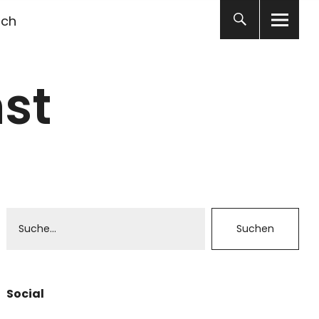
ich
st
Social