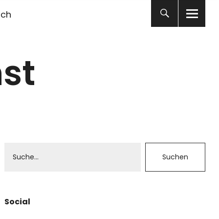
ich
st
Social