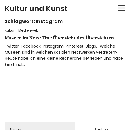
Kultur und Kunst
Schlagwort:
Instagram
kultur & kunst
Kultur
Medienwelt
Ausstellungen
Museen im Netz: Eine Übersicht der Übersichten
Twitter, Facebook, Instagram, Pinterest, Blogs… Welche
Museen sind in welchen sozialen Netzwerken vertreten?
Spiele
Heute habe ich eine kleine Recherche betrieben und habe
(erstmal…
Konzerte
Museen bei…
Bloggerreisen
Über mich