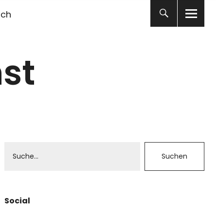
ich
st
Social