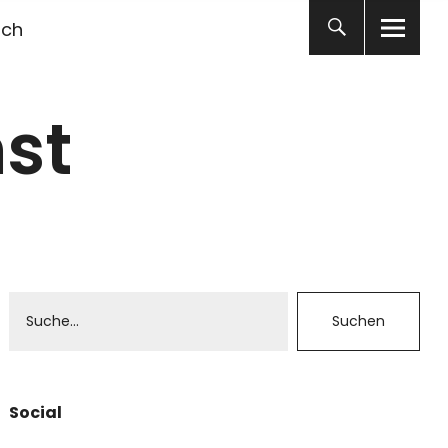
ich
st
Social