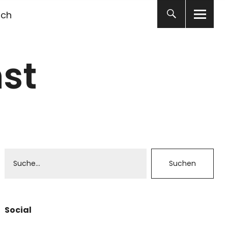
ich
st
Social