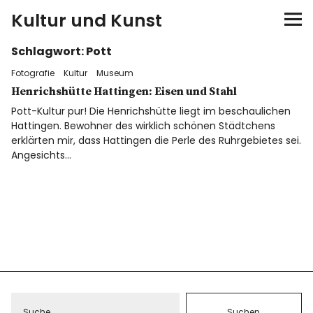
Kultur und Kunst
Schlagwort:
Pott
kultur & kunst
Fotografie
Kultur
Museum
Ausstellungen
Henrichshütte Hattingen: Eisen und Stahl
Pott-Kultur pur! Die Henrichshütte liegt im beschaulichen
Hattingen. Bewohner des wirklich schönen Städtchens
Spiele
erklärten mir, dass Hattingen die Perle des Ruhrgebietes sei.
Angesichts…
Konzerte
Museen bei…
Bloggerreisen
Über mich