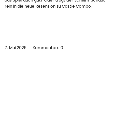
das Spiel auch gut? Oder trügt der Schein? Schaut
rein in die neue Rezension zu Castle Combo.
7. Mai 2025
Kommentare
0