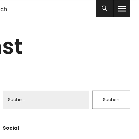
ich
st
Social