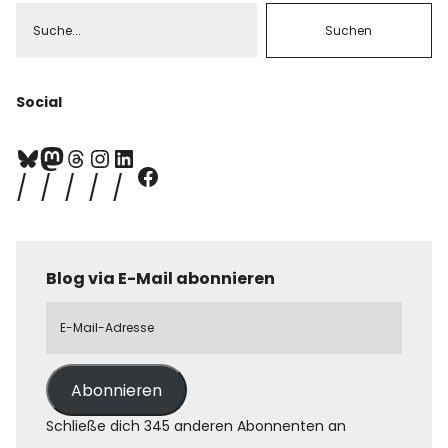
Social
Blog via E-Mail abonnieren
Abonnieren
Schließe dich 345 anderen Abonnenten an