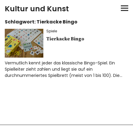
Kultur und Kunst
Schlagwort:
Tierkacke Bingo
kultur & kunst
Spiele
Ausstellungen
Tierkacke Bingo
Spiele
Vermutlich kennt jeder das klassische Bingo-Spiel. Ein
Spielleiter zieht zahlen und liegt sie auf ein
Konzerte
durchnummeriertes Spielbrett (meist von 1 bis 100). Die…
Museen bei…
Bloggerreisen
Über mich