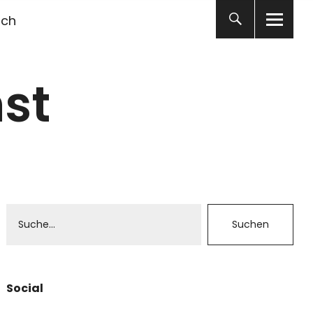
ich
st
Social