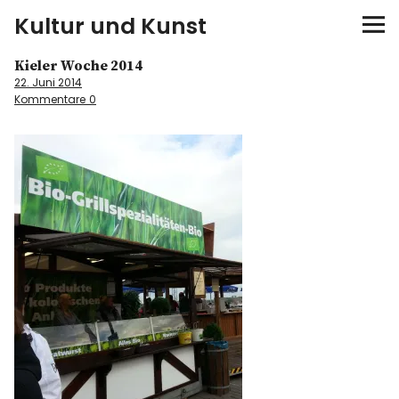
Kultur und Kunst
Kieler Woche 2014
kultur & kunst
22. Juni 2014
Kommentare
0
Ausstellungen
Spiele
Konzerte
Museen bei…
Bloggerreisen
Über mich