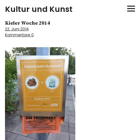
Kultur und Kunst
Kieler Woche 2014
kultur & kunst
22. Juni 2014
Kommentare
0
Ausstellungen
Spiele
Konzerte
Museen bei…
Bloggerreisen
Über mich