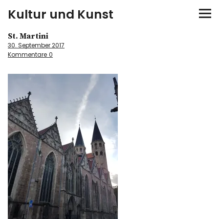
Kultur und Kunst
St. Martini
kultur & kunst
30. September 2017
Kommentare
0
Ausstellungen
Spiele
Konzerte
Museen bei…
Bloggerreisen
Über mich