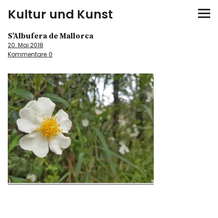
Kultur und Kunst
S’Albufera de Mallorca
kultur & kunst
20. Mai 2018
Kommentare
0
Ausstellungen
Spiele
Konzerte
Museen bei…
Bloggerreisen
Über mich