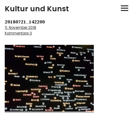
Kultur und Kunst
20180721_142200
kultur & kunst
11. November 2018
Kommentare
0
Ausstellungen
Spiele
Konzerte
Museen bei…
Bloggerreisen
Über mich