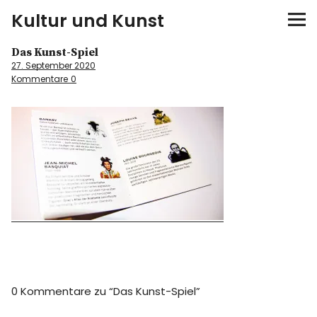
Kultur und Kunst
Das Kunst-Spiel
kultur & kunst
27. September 2020
Kommentare
0
Ausstellungen
Spiele
Konzerte
Museen bei…
Bloggerreisen
Über mich
0 Kommentare zu “
Das Kunst-Spiel
”