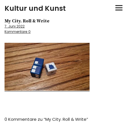
Kultur und Kunst
My City. Roll & Write
kultur & kunst
7. Juni 2022
Kommentare
0
Ausstellungen
Spiele
Konzerte
Museen bei…
Bloggerreisen
Über mich
0 Kommentare zu “
My City. Roll & Write
”