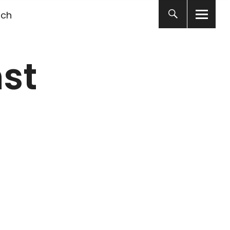
ich
st