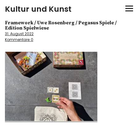
Kultur und Kunst
Framework / Uwe Rosenberg / Pegasus Spiele /
kultur & kunst
Edition Spielwiese
31. August 2022
Kommentare
0
Ausstellungen
Spiele
Konzerte
Museen bei…
Bloggerreisen
Über mich