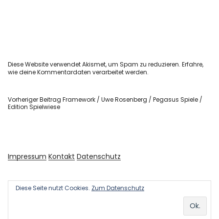
Diese Website verwendet Akismet, um Spam zu reduzieren.
Erfahre,
wie deine Kommentardaten verarbeitet werden.
Vorheriger Beitrag
Framework / Uwe Rosenberg / Pegasus Spiele /
Edition Spielwiese
Impressum
Kontakt
Datenschutz
Diese Seite nutzt Cookies.
Zum Datenschutz
Copyright © 2026 Kultur und Kunst
Powered by
WordPress
Theme: Uku von
Elmastudio