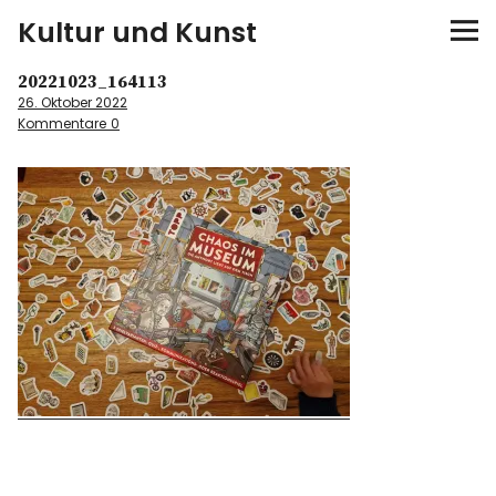
Kultur und Kunst
20221023_164113
kultur & kunst
26. Oktober 2022
Kommentare
0
Ausstellungen
Spiele
Konzerte
Museen bei…
Bloggerreisen
Über mich