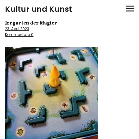
Kultur und Kunst
Irrgarten der Magier
kultur & kunst
23. April 2023
Kommentare
0
Ausstellungen
Spiele
Konzerte
Museen bei…
Bloggerreisen
Über mich