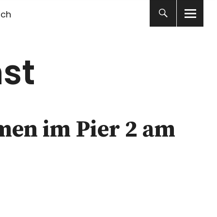
ich
st
men im Pier 2 am