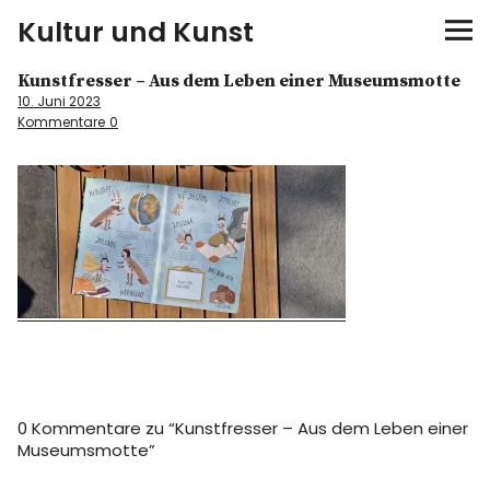
Kultur und Kunst
Kunstfresser – Aus dem Leben einer Museumsmotte
kultur & kunst
10. Juni 2023
Kommentare
0
Ausstellungen
Spiele
Konzerte
Museen bei…
Bloggerreisen
0 Kommentare zu “
Kunstfresser – Aus dem Leben einer
Über mich
Museumsmotte
”