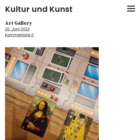
Kultur und Kunst
Art Gallery
kultur & kunst
20. Juni 2023
Kommentare
0
Ausstellungen
Spiele
Konzerte
Museen bei…
Bloggerreisen
Über mich