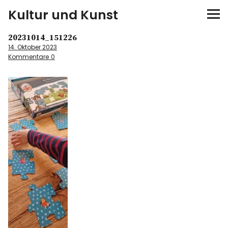
Kultur und Kunst
20231014_151226
kultur & kunst
14. Oktober 2023
Kommentare
0
Ausstellungen
Spiele
Konzerte
Museen bei…
Bloggerreisen
Über mich