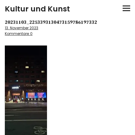
Kultur und Kunst
20231103_2253393130473159786197332
kultur & kunst
13. November 2023
Kommentare
0
Ausstellungen
Spiele
Konzerte
Museen bei…
Bloggerreisen
Über mich