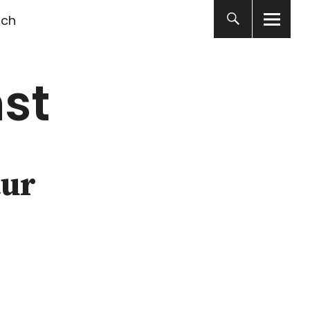
ich
st
tur