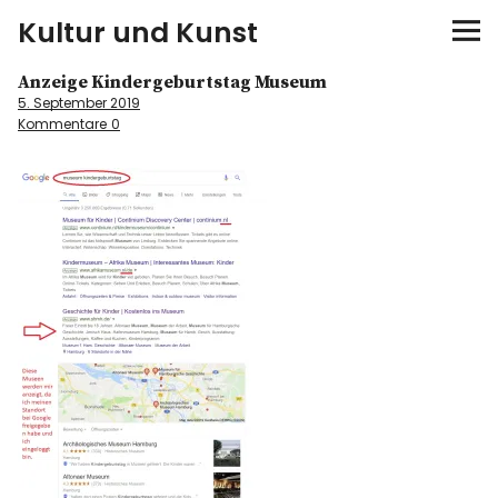
Kultur und Kunst
Anzeige Kindergeburtstag Museum
kultur & kunst
5. September 2019
Kommentare
0
Ausstellungen
Spiele
Konzerte
Museen bei…
Bloggerreisen
Über mich