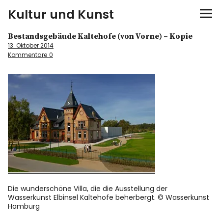
Kultur und Kunst
Bestandsgebäude Kaltehofe (von Vorne) – Kopie
kultur & kunst
13. Oktober 2014
Kommentare
0
Ausstellungen
Spiele
Konzerte
Museen bei…
Bloggerreisen
Die wunderschöne Villa, die die Ausstellung der
Wasserkunst Elbinsel Kaltehofe beherbergt. © Wasserkunst
Über mich
Hamburg