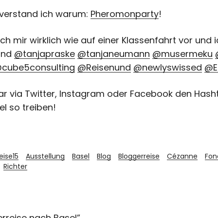
 verstand ich warum:
Pheromonparty
!
h mir wirklich wie auf einer Klassenfahrt vor und 
sind
@tanjapraske
@tanjaneumann
@musermeku
cube5consulting
@Reisenund
@newlyswissed
@E
ruar via Twitter, Instagram oder Facebook den Has
el so treiben!
ise15
Ausstellung
Basel
Blog
Bloggerreise
Cézanne
Fon
Richter
rreise nach Basel
”