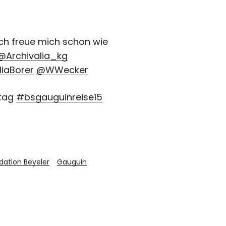
ich freue mich schon wie
@Archivalia_kg
liaBorer
@WWecker
htag
#bsgauguinreise15
dation Beyeler
Gauguin