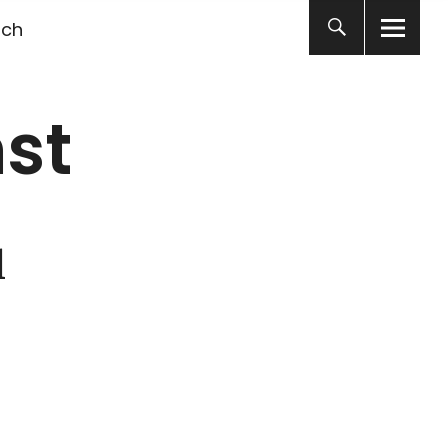
ich
st
l