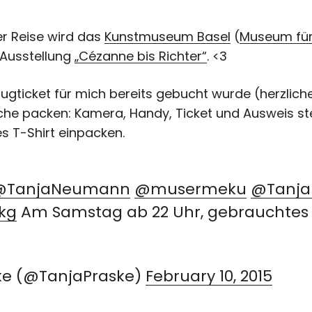
er Reise wird das
Kunstmuseum Basel
(
Museum fü
 Ausstellung
„Cézanne bis Richter“
. <3
ugticket für mich bereits gebucht wurde (herzlic
he packen: Kamera, Handy, Ticket und Ausweis st
tes T-Shirt einpacken.
@TanjaNeumann
@musermeku
@Tanja
kg
Am Samstag ab 22 Uhr, gebrauchtes
ke (@TanjaPraske)
February 10, 2015