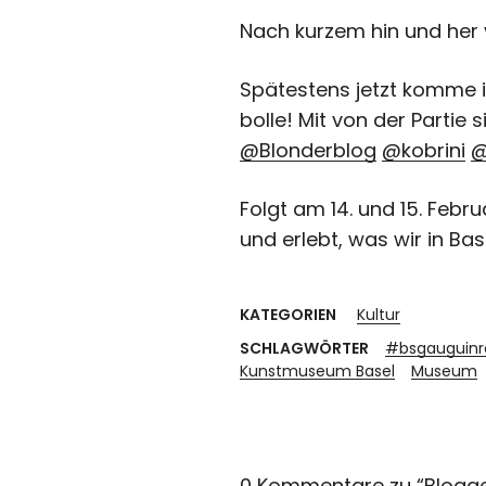
Nach kurzem hin und her
Spätestens jetzt komme ic
bolle! Mit von der Partie 
@Blonderblog
@kobrini
@
Folgt am 14. und 15. Feb
und erlebt, was wir in Bas
KATEGORIEN
Kultur
SCHLAGWÖRTER
#bsgauguinre
Kunstmuseum Basel
Museum
0 Kommentare zu “
Blogge