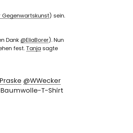
r Gegenwartskunst
) sein.
hen Dank
@EliaBorer
). Nun
ehen fest.
Tanja
sagte
Praske
@WWecker
 Baumwolle-T-Shirt