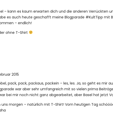
ibbel – kann es kaum erwarten dich und die anderen Verrückten u
abe es auch heute geschafft meine Blogparade #KultTipp mit B
kommen – endlich!
der ohne T-Shirt
Februar 2015
bbel, pack, pack, packaus, packein – les, les. Ja, so geht es mir a
gparade war aber sehr umfangreich mit so vielen prima Beiträgen!
 zwar bei mir noch nicht ganz abgearbeitet, aber Basel hat jetzt V
n uns morgen – natürlich mit T-Shirt! Vom heutigen Tag schöö
aha