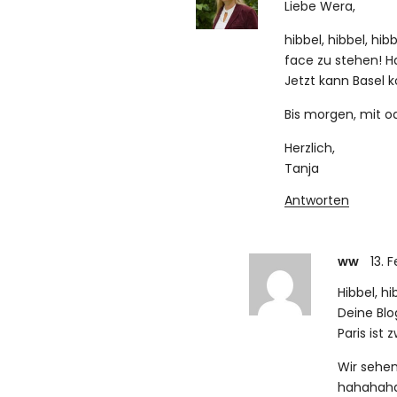
Liebe Wera,
hibbel, hibbel, h
face zu stehen! H
Jetzt kann Basel 
Bis morgen, mit o
Herzlich,
Tanja
Antworten
ww
13. 
Hibbel, hi
Deine Blo
Paris ist
Wir sehe
hahahah