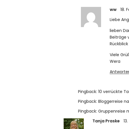
ww
18. 
Liebe Ang
lieben Da
Beiträge 
Rückblick 
Viele Grü
Wera
Antworte
Pingback:
10 verrückte Ta
Pingback:
Bloggerreise na
Pingback:
Gruppenreise m
Tanja Praske
13