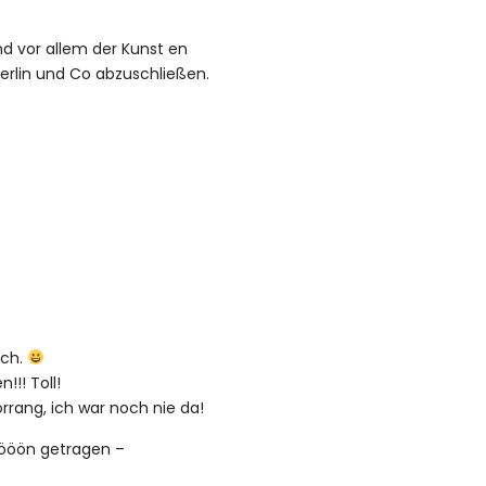
nd vor allem der Kunst en
erlin und Co abzuschließen.
uch.
!! Toll!
orrang, ich war noch nie da!
öööön getragen –