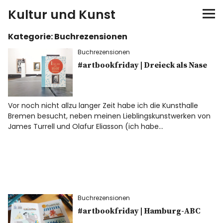
Kultur und Kunst
Kategorie:
Buchrezensionen
kultur & kunst
Buchrezensionen
Ausstellungen
#artbookfriday | Dreieck als Nase
Spiele
Vor noch nicht allzu langer Zeit habe ich die Kunsthalle
Bremen besucht, neben meinen Lieblingskunstwerken von
Konzerte
James Turrell und Olafur Eliasson (ich habe…
Museen bei…
Bloggerreisen
Buchrezensionen
Über mich
#artbookfriday | Hamburg-ABC