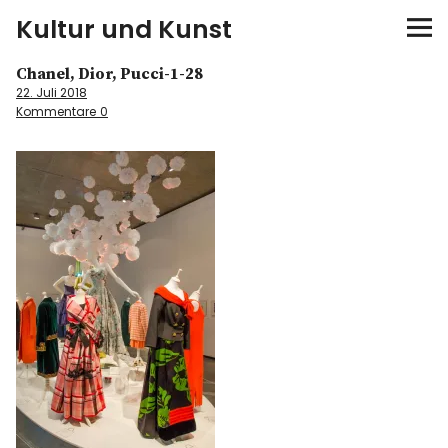
Kultur und Kunst
Chanel, Dior, Pucci-1-28
kultur & kunst
22. Juli 2018
Kommentare
0
Ausstellungen
Spiele
Konzerte
Museen bei…
Bloggerreisen
Über mich