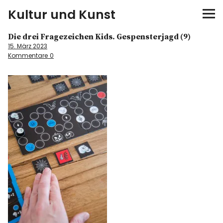
Kultur und Kunst
Die drei Fragezeichen Kids. Gespensterjagd (9)
kultur & kunst
15. März 2023
Kommentare
0
Ausstellungen
Spiele
Konzerte
Museen bei…
Bloggerreisen
Über mich