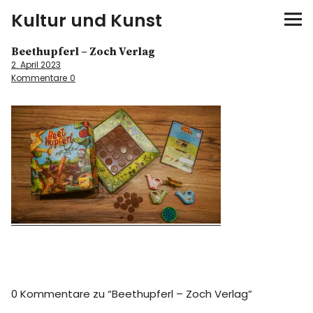
Kultur und Kunst
Beethupferl – Zoch Verlag
kultur & kunst
2. April 2023
Kommentare
0
Ausstellungen
Spiele
Konzerte
Museen bei…
Bloggerreisen
Über mich
0 Kommentare zu “
Beethupferl – Zoch Verlag
”