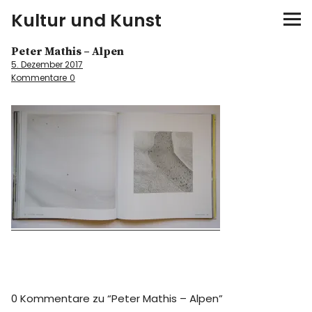
Kultur und Kunst
Peter Mathis – Alpen
kultur & kunst
5. Dezember 2017
Kommentare
0
Ausstellungen
Spiele
Konzerte
Museen bei…
Bloggerreisen
Über mich
0 Kommentare zu “
Peter Mathis – Alpen
”