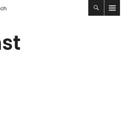
ich
st