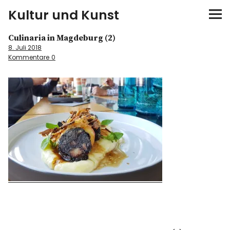
Kultur und Kunst
Culinaria in Magdeburg (2)
kultur & kunst
8. Juli 2018
Kommentare
0
Ausstellungen
Spiele
Konzerte
Museen bei…
Bloggerreisen
Über mich